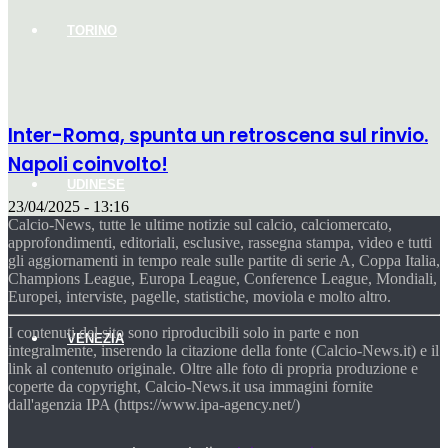
TORINO
Inter-Roma, spunta un retroscena sul rinvio.
Napoli coinvolto!
UDINESE
23/04/2025 - 13:16
Calcio-News, tutte le ultime notizie sul calcio, calciomercato,
approfondimenti, editoriali, esclusive, rassegna stampa, video e tutti
gli aggiornamenti in tempo reale sulle partite di serie A, Coppa Italia,
Champions League, Europa League, Conference League, Mondiali,
Europei, interviste, pagelle, statistiche, moviola e molto altro.
I contenuti del sito sono riproducibili solo in parte e non
VENEZIA
integralmente, inserendo la citazione della fonte (Calcio-News.it) e il
link al contenuto originale. Oltre alle foto di propria produzione e
coperte da copyright, Calcio-News.it usa immagini fornite
dall'agenzia IPA (https://www.ipa-agency.net/)