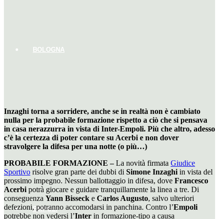
BOLOGNA
Inzaghi torna a sorridere, anche se in realtà non è cambiato
nulla per la probabile formazione rispetto a ciò che si pensava
CAGLIARI
in casa nerazzurra in vista di Inter-Empoli. Più che altro, adesso
COMO
c’è la certezza di poter contare su Acerbi e non dover
stravolgere la difesa per una notte (o più…)
PROBABILE FORMAZIONE –
La novità firmata
Giudice
Sportivo
risolve gran parte dei dubbi di
Simone Inzaghi
in vista del
prossimo impegno. Nessun ballottaggio in difesa, dove
Francesco
Acerbi
potrà giocare e guidare tranquillamente la linea a tre. Di
conseguenza
Yann Bisseck
e
Carlos Augusto
, salvo ulteriori
defezioni, potranno accomodarsi in panchina. Contro l’
Empoli
EMPOLI
potrebbe non vedersi l’
Inter
in formazione-tipo a causa