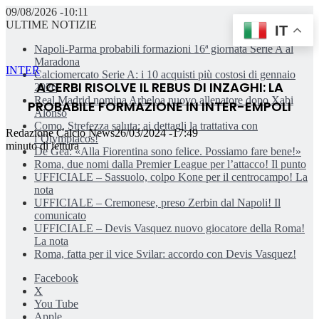
09/08/2026 -10:11
ULTIME NOTIZIE
IT
Napoli-Parma probabili formazioni 16ª giornata Serie A al
Maradona
INTER
Calciomercato Serie A: i 10 acquisti più costosi di gennaio
ACERBI RISOLVE IL REBUS DI INZAGHI: LA
2026
Real Madrid nomina Arbeloa nuovo allenatore dopo Xabi
PROBABILE FORMAZIONE IN INTER-EMPOLI
Alonso
Como, Strefezza saluta: ai dettagli la trattativa con
Redazione Calcio News
26/03/2024 -17:49
l’Olympiacos!
minuto di lettura
De Gea: «Alla Fiorentina sono felice. Possiamo fare bene!»
Roma, due nomi dalla Premier League per l’attacco! Il punto
UFFICIALE – Sassuolo, colpo Kone per il centrocampo! La
nota
UFFICIALE – Cremonese, preso Zerbin dal Napoli! Il
comunicato
UFFICIALE – Devis Vasquez nuovo giocatore della Roma!
La nota
Roma, fatta per il vice Svilar: accordo con Devis Vasquez!
Facebook
X
You Tube
Apple