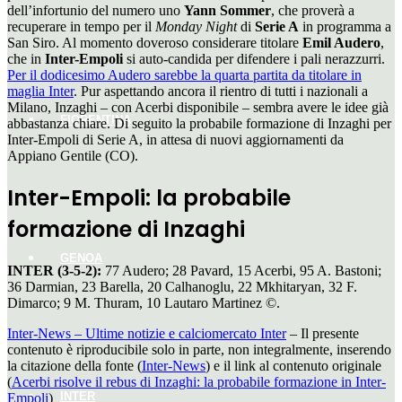
dell’infortunio del numero uno
Yann Sommer
, che proverà a
recuperare in tempo per il
Monday Night
di
Serie A
in programma a
San Siro. Al momento doveroso considerare titolare
Emil Audero
,
che in
Inter-Empoli
si auto-candida per difendere i pali nerazzurri.
Per il dodicesimo Audero sarebbe la quarta partita da titolare in
maglia Inter
. Pur aspettando ancora il rientro di tutti i nazionali a
Milano, Inzaghi – con Acerbi disponibile – sembra avere le idee già
FIORENTINA
abbastanza chiare. Di seguito la probabile formazione di Inzaghi per
Inter-Empoli di Serie A, in attesa di nuovi aggiornamenti da
Appiano Gentile (CO).
Inter-Empoli: la probabile
formazione di Inzaghi
GENOA
INTER (3-5-2):
77 Audero; 28 Pavard, 15 Acerbi, 95 A. Bastoni;
36 Darmian, 23 Barella, 20 Calhanoglu, 22 Mkhitaryan, 32 F.
Dimarco; 9 M. Thuram, 10 Lautaro Martinez ©.
Inter-News – Ultime notizie e calciomercato Inter
– Il presente
contenuto è riproducibile solo in parte, non integralmente, inserendo
la citazione della fonte (
Inter-News
) e il link al contenuto originale
(
Acerbi risolve il rebus di Inzaghi: la probabile formazione in Inter-
INTER
Empoli
)