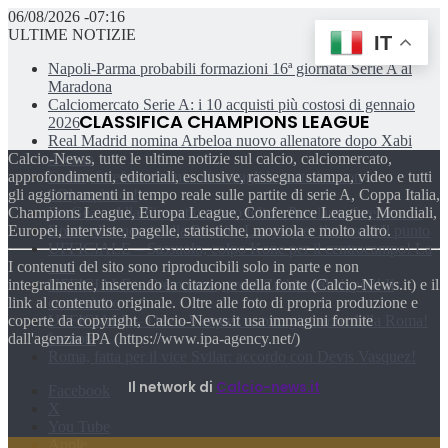
06/08/2026 -07:16
ULTIME NOTIZIE
IT
Napoli-Parma probabili formazioni 16ª giornata Serie A al
Maradona
Calciomercato Serie A: i 10 acquisti più costosi di gennaio
CLASSIFICA CHAMPIONS LEAGUE
2026
Real Madrid nomina Arbeloa nuovo allenatore dopo Xabi
Calcio-News, tutte le ultime notizie sul calcio, calciomercato,
Alonso
approfondimenti, editoriali, esclusive, rassegna stampa, video e tutti
Como, Strefezza saluta: ai dettagli la trattativa con
gli aggiornamenti in tempo reale sulle partite di serie A, Coppa Italia,
l’Olympiacos!
Champions League, Europa League, Conference League, Mondiali,
De Gea: «Alla Fiorentina sono felice. Possiamo fare bene!»
Europei, interviste, pagelle, statistiche, moviola e molto altro.
Roma, due nomi dalla Premier League per l’attacco! Il punto
UFFICIALE – Sassuolo, colpo Kone per il centrocampo! La
I contenuti del sito sono riproducibili solo in parte e non
nota
integralmente, inserendo la citazione della fonte (Calcio-News.it) e il
UFFICIALE – Cremonese, preso Zerbin dal Napoli! Il
link al contenuto originale. Oltre alle foto di propria produzione e
comunicato
coperte da copyright, Calcio-News.it usa immagini fornite
UFFICIALE – Devis Vasquez nuovo giocatore della Roma!
dall'agenzia IPA (https://www.ipa-agency.net/)
La nota
Roma, fatta per il vice Svilar: accordo con Devis Vasquez!
Il network di
Calcio-news.it
Facebook
X
You Tube
Apple