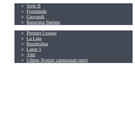
EXTRA
Serie B
Femminile
Giovanili
Rassegna Stampa
CAMPIONATI ESTERI
Premier League
La Liga
Bundesliga
Ligue 1
Altri
Ultime Notizie campionati esteri
NAZIONALI
TUTTE LE NEWS
ATALANTA