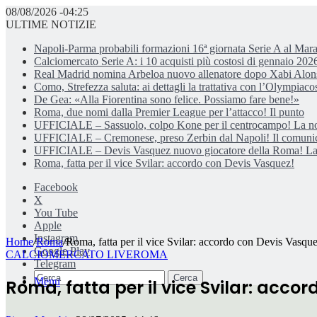
08/08/2026 -04:25
ULTIME NOTIZIE
Napoli-Parma probabili formazioni 16ª giornata Serie A al Mar
Calciomercato Serie A: i 10 acquisti più costosi di gennaio 202
Real Madrid nomina Arbeloa nuovo allenatore dopo Xabi Alon
Como, Strefezza saluta: ai dettagli la trattativa con l’Olympiaco
De Gea: «Alla Fiorentina sono felice. Possiamo fare bene!»
Roma, due nomi dalla Premier League per l’attacco! Il punto
UFFICIALE – Sassuolo, colpo Kone per il centrocampo! La n
UFFICIALE – Cremonese, preso Zerbin dal Napoli! Il comuni
UFFICIALE – Devis Vasquez nuovo giocatore della Roma! La
Roma, fatta per il vice Svilar: accordo con Devis Vasquez!
Facebook
X
You Tube
Apple
Instagram
Home
/
Roma
/
Roma, fatta per il vice Svilar: accordo con Devis Vasqu
Google Play
CALCIOMERCATO LIVE
ROMA
Telegram
Cerca
Menu
Roma, fatta per il vice Svilar: acco