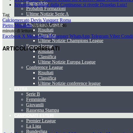
Fantacalcio
Juventus, le ultime dalla Continassa: si rivede Douglas Luiz!
Probabili Formazioni
Ultime Notizie Serie A
Tag
COPPE EUROPEE
Calciomercato
Devis Vasquez
Roma
Champions League
Pietro Morabito
28/07/2025 -14:46
Risultati
minuto di lettura
Classifica
Facebook
X
Messenger
Messenger
WhatsApp
Telegram
Viber
Condiv
Ultime Notizie Champions League
Europa league
ARTICOLI CORRELATI
Risultati
Classifica
Ultime Notizie Europa League
Conference League
Risultati
Classifica
Ultime Notizie conference league
EXTRA
Serie B
Femminile
Giovanili
Rassegna Stampa
CAMPIONATI ESTERI
Premier League
La Liga
Bundesliga