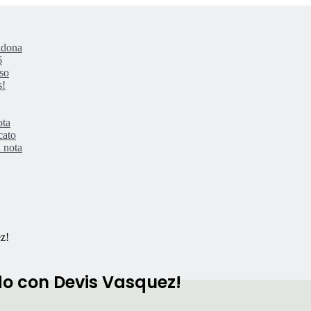
adona
6
so
s!
ota
cato
 nota
ez!
rdo con Devis Vasquez!