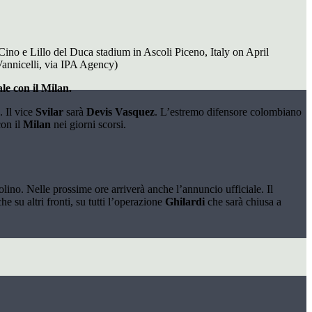
ino e Lillo del Duca stadium in Ascoli Piceno, Italy on April
Vannicelli, via IPA Agency)
le con il Milan.
. Il vice
Svilar
sarà
Devis Vasquez
. L’estremo difensore colombiano
con il
Milan
nei giorni scorsi.
tolino. Nelle prossime ore arriverà anche l’annuncio ufficiale. Il
su altri fronti, su tutti l’operazione
Ghilardi
che sarà chiusa a