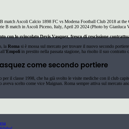
ie B match Ascoli Calcio 1898 FC vs Modena Football Club 2018 at the C
ie B match in Ascoli Piceno, Italy, April 20 2024 (Photo by Gianluca 
o con lo svincolato Devis Vasquez, fresco di rescissione contrattua
o, la
Roma
si è mossa sul mercato per trovare il nuovo secondo portiere
all’
Empoli
in prestito nella passata stagione, ha risolto il suo contratto 
Vasquez come secondo portiere
o per il classe 1998, che ha già svolto le visite mediche con il club capi
lo aveva scelto come vice Maignan. Roma sempre attiva sul mercato anche 
resa
 Ndaba!