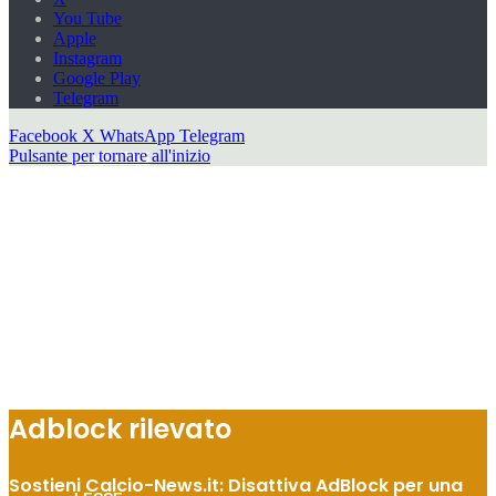
You Tube
Apple
Instagram
Google Play
Telegram
Facebook
X
WhatsApp
Telegram
Pulsante per tornare all'inizio
JUVENTUS
LAZIO
Adblock rilevato
Sostieni Calcio-News.it: Disattiva AdBlock per una