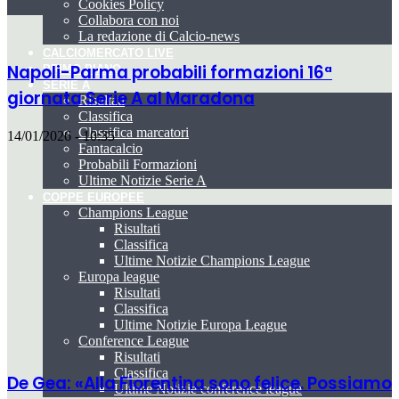
Cookies Policy
Collabora con noi
La redazione di Calcio-news
CALCIOMERCATO LIVE
Napoli-Parma probabili formazioni 16ª
PRIMO PIANO
SERIE A
giornata Serie A al Maradona
Risultati
Classifica
Classifica marcatori
14/01/2026 - 10:35
Fantacalcio
Probabili Formazioni
Ultime Notizie Serie A
COPPE EUROPEE
Champions League
Risultati
Classifica
Ultime Notizie Champions League
Europa league
Risultati
Classifica
Ultime Notizie Europa League
Conference League
Risultati
Classifica
De Gea: «Alla Fiorentina sono felice. Possiamo
Ultime Notizie conference league