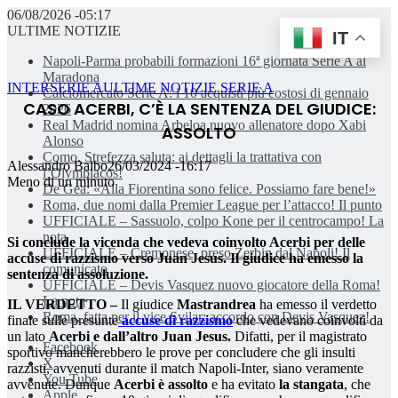
06/08/2026 -05:17
ULTIME NOTIZIE
IT
Napoli-Parma probabili formazioni 16ª giornata Serie A al
Maradona
INTER
SERIE A
ULTIME NOTIZIE SERIE A
Calciomercato Serie A: i 10 acquisti più costosi di gennaio
CASO ACERBI, C’È LA SENTENZA DEL GIUDICE:
2026
Real Madrid nomina Arbeloa nuovo allenatore dopo Xabi
ASSOLTO
Alonso
Como, Strefezza saluta: ai dettagli la trattativa con
Alessandro Balbo
26/03/2024 -16:17
l’Olympiacos!
Meno di un minuto
De Gea: «Alla Fiorentina sono felice. Possiamo fare bene!»
Roma, due nomi dalla Premier League per l’attacco! Il punto
UFFICIALE – Sassuolo, colpo Kone per il centrocampo! La
nota
Si conclude la vicenda che vedeva coinvolto Acerbi per delle
UFFICIALE – Cremonese, preso Zerbin dal Napoli! Il
accuse di razzismo verso Juan Jesus. Il giudice ha emesso la
comunicato
sentenza di assoluzione.
UFFICIALE – Devis Vasquez nuovo giocatore della Roma!
La nota
IL VERDETTO –
Il giudice
Mastrandrea
ha emesso il verdetto
Roma, fatta per il vice Svilar: accordo con Devis Vasquez!
finale sulle presunte
accuse di razzismo
che vedevano coinvolti da
un lato
Acerbi e dall’altro Juan Jesus.
Difatti, per il magistrato
Facebook
sportivo mancherebbero le prove per concludere che gli insulti
X
razzisti, avvenuti durante il match Napoli-Inter, siano veramente
You Tube
avvenute. Dunque
Acerbi è assolto
e ha evitato
la stangata
, che
Apple