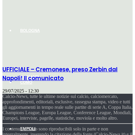
BOLOGNA
UFFICIALE – Cremonese, preso Zerbin dal
Napoli! Il comunicato
CAGLIARI
COMO
29/07/2025 - 12:30
Calcio-News, tutte le ultime notizie sul calcio, calciomercato,
approfondimenti, editoriali, esclusive, rassegna stampa, video e tutti
gli aggiornamenti in tempo reale sulle partite di serie A, Coppa Italia,
Champions League, Europa League, Conference League, Mondiali,
Europei, interviste, pagelle, statistiche, moviola e molto altro.
I contenuti del sito sono riproducibili solo in parte e non
EMPOLI
integralmente, inserendo la citazione della fonte (Calcio-News.it) e il