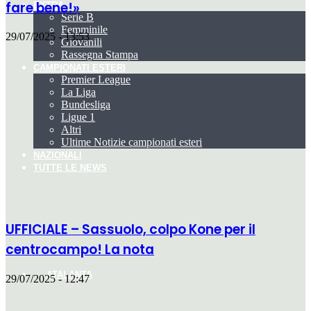
fare bene!»
EXTRA
Serie B
Femminile
29/07/2025 - 13:53
Giovanili
Rassegna Stampa
CAMPIONATI ESTERI
Premier League
La Liga
Bundesliga
Ligue 1
Altri
Ultime Notizie campionati esteri
NAZIONALI
TUTTE LE NEWS
UFFICIALE – Sassuolo, colpo Kone per il
centrocampo! La nota
ATALANTA
29/07/2025 - 12:47