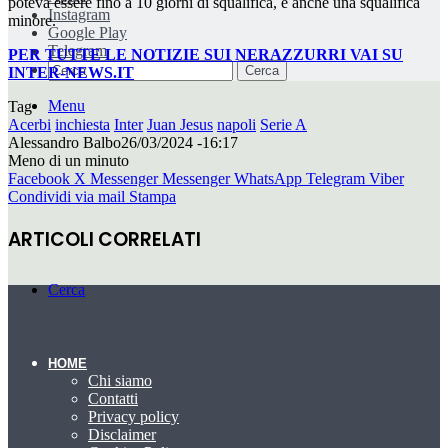
poteva essere fino a 10 giorni di squalifica, e anche una squalifica
Instagram
minore.
Google Play
Telegram
PER TUTTE LE NOTIZIE SUI NERAZZURRI VAI SU
Cerca
INTER-NEWS.IT
Menu
Tag
Acerbi
inchiesta
Inter
Juan Jesus
napoli
Serie A
Alessandro Balbo
26/03/2024 -16:17
Meno di un minuto
Facebook
X
Messenger
Messenger
WhatsApp
Telegram
Viber
Condividi via mail
Stampa
ARTICOLI CORRELATI
Cerca
HOME
Chi siamo
Contatti
Privacy policy
Disclaimer