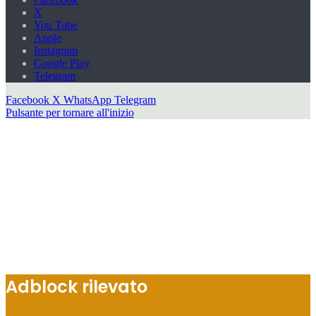
X
You Tube
Apple
Instagram
Google Play
Telegram
Facebook
X
WhatsApp
Telegram
Pulsante per tornare all'inizio
Adblock rilevato