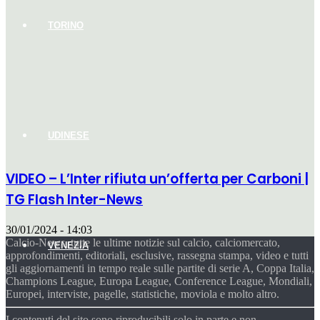
TORINO
UDINESE
VIDEO – L’Inter rifiuta un’offerta per Carboni |
TG Flash Inter-News
30/01/2024 - 14:03
Calcio-News, tutte le ultime notizie sul calcio, calciomercato,
VENEZIA
approfondimenti, editoriali, esclusive, rassegna stampa, video e tutti
gli aggiornamenti in tempo reale sulle partite di serie A, Coppa Italia,
Champions League, Europa League, Conference League, Mondiali,
Europei, interviste, pagelle, statistiche, moviola e molto altro.
I contenuti del sito sono riproducibili solo in parte e non