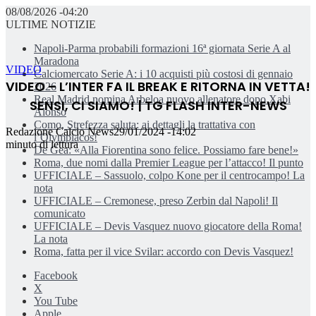
08/08/2026 -04:20
ULTIME NOTIZIE
Napoli-Parma probabili formazioni 16ª giornata Serie A al
Maradona
VIDEO
Calciomercato Serie A: i 10 acquisti più costosi di gennaio
VIDEO – L’INTER FA IL BREAK E RITORNA IN VETTA!
2026
Real Madrid nomina Arbeloa nuovo allenatore dopo Xabi
SENSI, CI SIAMO! | TG FLASH INTER-NEWS
Alonso
Como, Strefezza saluta: ai dettagli la trattativa con
Redazione Calcio News
29/01/2024 -14:02
l’Olympiacos!
minuto di lettura
De Gea: «Alla Fiorentina sono felice. Possiamo fare bene!»
Roma, due nomi dalla Premier League per l’attacco! Il punto
UFFICIALE – Sassuolo, colpo Kone per il centrocampo! La
nota
UFFICIALE – Cremonese, preso Zerbin dal Napoli! Il
comunicato
UFFICIALE – Devis Vasquez nuovo giocatore della Roma!
La nota
Roma, fatta per il vice Svilar: accordo con Devis Vasquez!
Facebook
X
You Tube
Apple