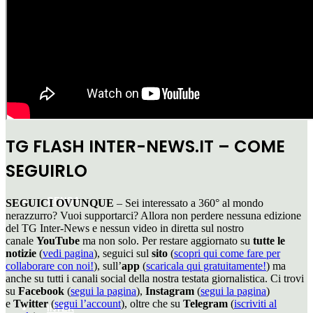
FIORENTINA
TG FLASH INTER-NEWS.IT – COME
SEGUIRLO
GENOA
SEGUICI OVUNQUE
– Sei interessato a 360° al mondo
nerazzurro? Vuoi supportarci? Allora non perdere nessuna edizione
del TG Inter-News e nessun video in diretta sul nostro
canale
YouTube
ma non solo. Per restare aggiornato su
tutte le
notizie
(
vedi pagina
), seguici sul
sito
(
scopri qui come fare per
collaborare con noi!
), sull’
app
(
scaricala qui gratuitamente!
) ma
anche su tutti i canali social della nostra testata giornalistica. Ci trovi
su
Facebook
(
segui la pagina
),
Instagram
(
segui la pagina
)
e
Twitter
(
segui l’account
), oltre che su
Telegram
(
iscriviti al
INTER