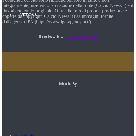
integralmente, inserendo la citazione della fonte (Calcio-News.it) e il
link al contenuto originale. Oltre alle foto di propria produzione e
VERONA
coperte da copyright, Calcio-News.it usa immagini fornite
dall'agenzia IPA (https://www.ipa-agency.net/)
Il network di
Calcio-news.it
Made By
Facebook