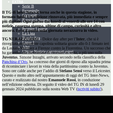
EXTRA
Serie B
Femminile
Il TG di Inter-News.it torna anche in questa stagione, in
Giovanili
formato flash! Un’edizione rinnovata, più immediata e sempre
Rassegna Stampa
più digitale. Ogni giorno dal lunedì al venerdì alle ore 14 con
CAMPIONATI ESTERI
notizie, rassegna stampa, ultime di campo, curiosità e altro
Premier League
ancora. Ecco il punto sulla giornata nerazzurra in video.
La Liga
Bundesliga
TG NERAZZURRO
– Dolce day after per l’
Inter
, che si è
Ligue 1
risvegliata nuovamente capolista solitaria grazie allo 0-1 firmato ieri
Altri
da Lautaro Martinez a Firenze contro la Fiorentina. Un successo che
Ultime Notizie campionati esteri
ha garantito alla Beneamata di ritornare in vetta, a più uno sulla
NAZIONALI
Juventus
. Simone Inzaghi, arrivato secondo nella classifica della
TUTTE LE NEWS
Panchina d’Oro
, ha concesso due giorni di riposo alla squadra prima
di ricominciare i lavori in vista della partitissima contro la Juventus.
Sono ore calde anche per l’addio di
Stefano Sensi
verso il Leicester.
Questo e molto altro nell’appuntamento di oggi del TG Inter-News,
curato e realizzato dal nostro
Emanuele Rossi
, in conduzione
nell’edizione odierna. Di seguito il video del TG IN di lunedì 29
gennaio 2024 pubblicato sulla nostra Web TV (
iscriviti subito!
).
ATALANTA