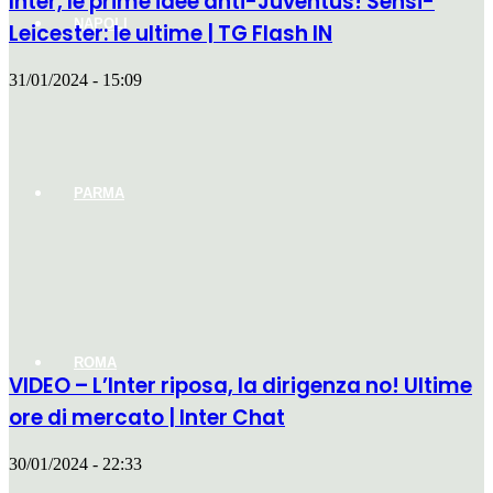
Inter, le prime idee anti-Juventus! Sensi-
NAPOLI
Leicester: le ultime | TG Flash IN
31/01/2024 - 15:09
PARMA
ROMA
VIDEO – L’Inter riposa, la dirigenza no! Ultime
ore di mercato | Inter Chat
30/01/2024 - 22:33